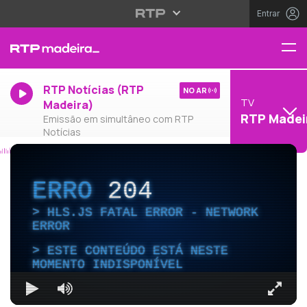
Entrar
RTP Notícias (RTP
NO AR
TV
Madeira)
RTP Madei
Emissão em simultâneo com RTP
Notícias
ERRO
204
HLS.JS FATAL ERROR - NETWORK
ERROR
ESTE CONTEÚDO ESTÁ NESTE
MOMENTO INDISPONÍVEL