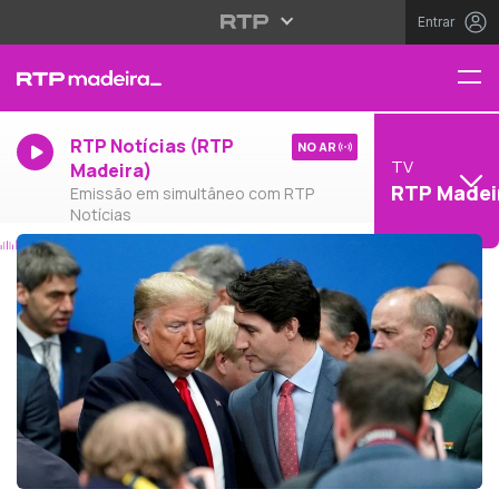
Entrar
RTP Notícias (RTP
NO AR
TV
Madeira)
RTP Madei
Emissão em simultâneo com RTP
Notícias