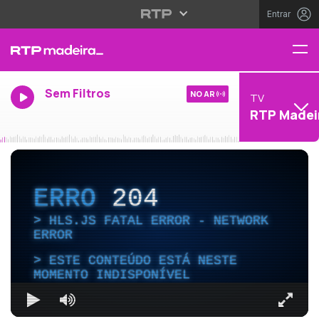
Entrar
Sem Filtros
NO AR
TV
RTP Madei
ERRO
204
HLS.JS FATAL ERROR - NETWORK
ERROR
ESTE CONTEÚDO ESTÁ NESTE
MOMENTO INDISPONÍVEL