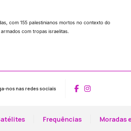
das, com 155 palestinianos mortos no contexto do
s armados com tropas israelitas.
Aceder ao Fac
Aceder ao I
ga-nos nas redes sociais
atélites
Frequências
Moradas e