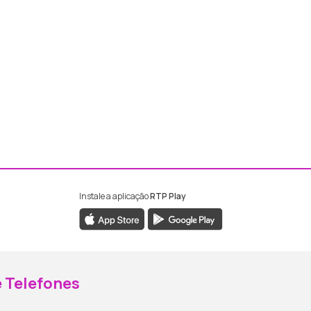
Instale a aplicação
RTP Play
ebook da RTP Madeira
nstagram da RTP Madeira
 Telefones