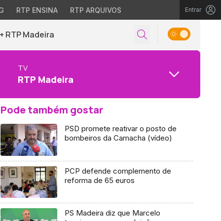
G
RTP ENSINA
RTP ARQUIVOS
Entrar
+ RTP Madeira
TV
RTP Madeira
Pode também gostar
PSD promete reativar o posto de
bombeiros da Camacha (vídeo)
PCP defende complemento de
reforma de 65 euros
PS Madeira diz que Marcelo