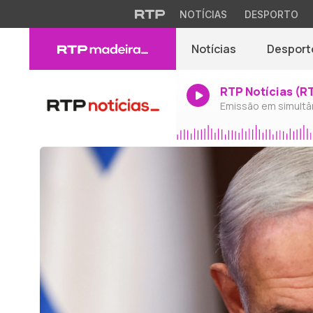
NOTÍCIAS
DESPORTO
Notícias
Desport
RTP Notícias (R
Emissão em simultâ