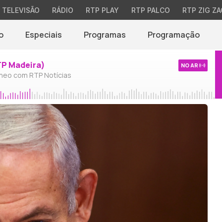
TELEVISÃO
RÁDIO
RTP PLAY
RTP PALCO
RTP ZIG ZA
o
Especiais
Programas
Programação
TP Madeira)
NO AR
neo com RTP Notícias