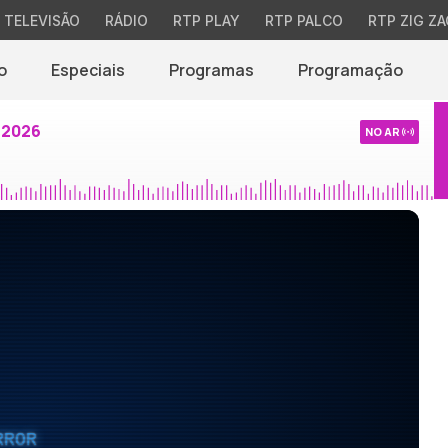
TELEVISÃO
RÁDIO
RTP PLAY
RTP PALCO
RTP ZIG ZA
o
Especiais
Programas
Programação
 2026
NO AR
RROR