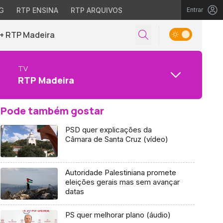
G
RTP ENSINA
RTP ARQUIVOS
Entrar
+ RTP Madeira
TV
RTP Madeira
Pode também gostar
PSD quer explicações da
Câmara de Santa Cruz (vídeo)
Autoridade Palestiniana promete
eleições gerais mas sem avançar
datas
PS quer melhorar plano (áudio)