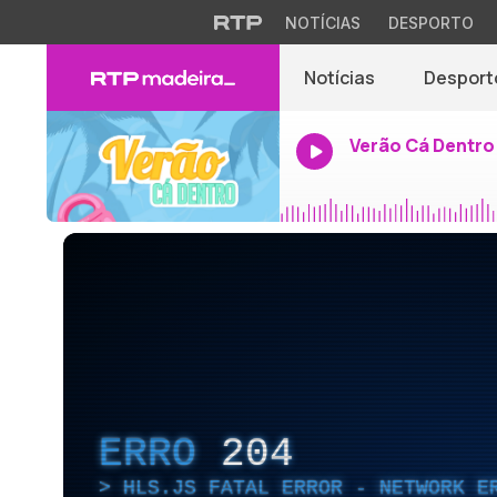
NOTÍCIAS
DESPORTO
Notícias
Desport
Verão Cá Dentro
ERRO
204
HLS.JS FATAL ERROR - NETWORK E