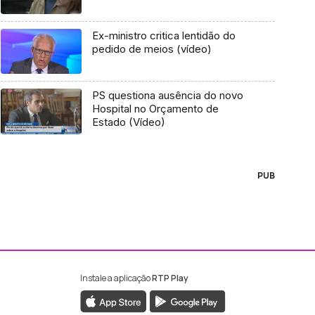
Ex-ministro critica lentidão do
pedido de meios (vídeo)
PS questiona ausência do novo
Hospital no Orçamento de
Estado (Vídeo)
PUB
Instale a aplicação
RTP Play
ebook da RTP Madeira
nstagram da RTP Madeira