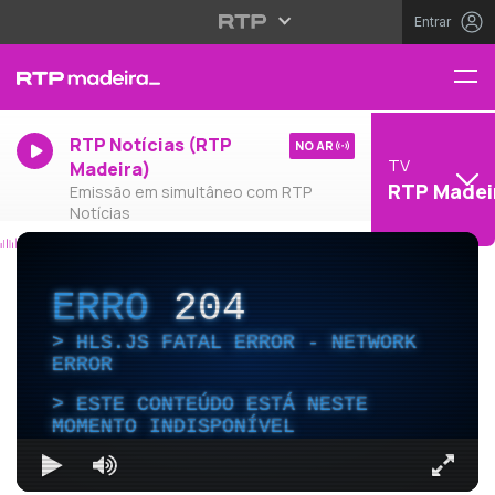
Entrar
RTP Notícias (RTP
NO AR
TV
Madeira)
RTP Madei
Emissão em simultâneo com RTP
Notícias
ERRO
204
HLS.JS FATAL ERROR - NETWORK
ERROR
ESTE CONTEÚDO ESTÁ NESTE
MOMENTO INDISPONÍVEL