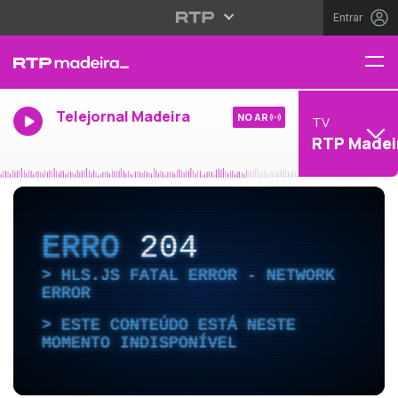
Entrar
Telejornal Madeira
NO AR
TV
RTP Madei
ERRO
204
HLS.JS FATAL ERROR - NETWORK
ERROR
ESTE CONTEÚDO ESTÁ NESTE
MOMENTO INDISPONÍVEL