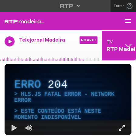
Entrar
Telejornal Madeira
NO AR
TV
RTP Madei
ERRO
204
HLS.JS FATAL ERROR - NETWORK
ERROR
ESTE CONTEÚDO ESTÁ NESTE
MOMENTO INDISPONÍVEL