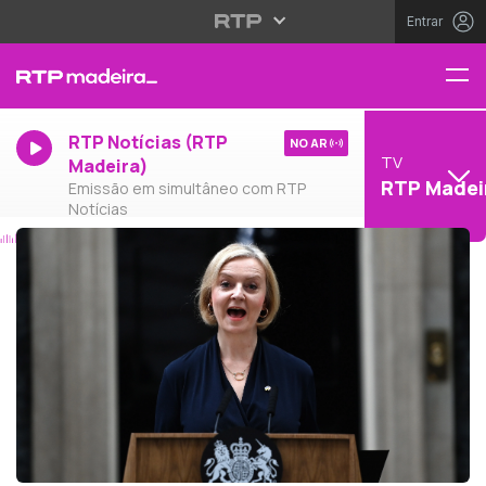
Entrar
RTP Notícias (RTP
NO AR
TV
Madeira)
RTP Madei
Emissão em simultâneo com RTP
Notícias