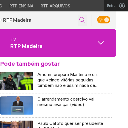
G
RTP ENSINA
RTP ARQUIVOS
Entrar
+ RTP Madeira
TV
RTP Madeira
Pode também gostar
Amorim prepara Marítimo e diz
que «cinco vitórias seguidas
também não é assim nada de
especial»
O arrendamento coercivo vai
mesmo avançar (vídeo)
Paulo Cafôfo quer ser presidente