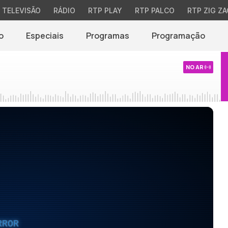
TELEVISÃO
RÁDIO
RTP PLAY
RTP PALCO
RTP ZIG ZA
o
Especiais
Programas
Programação
NO AR
RROR