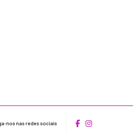
Aceder ao Fac
Aceder ao I
ga-nos nas redes sociais