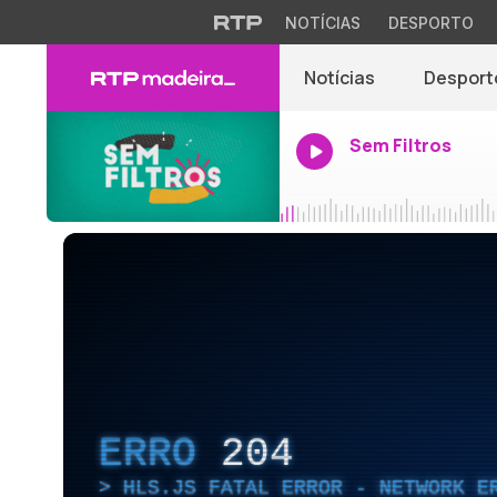
NOTÍCIAS
DESPORTO
Notícias
Desport
Sem Filtros
ERRO
204
HLS.JS FATAL ERROR - NETWORK E