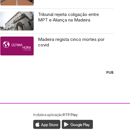
Tribunal rejeita coligação entre
MPT e Aliança na Madeira
Madeira regista cinco mortes por
covid
PUB
Instale a aplicação
RTP Play
ebook da RTP Madeira
nstagram da RTP Madeira