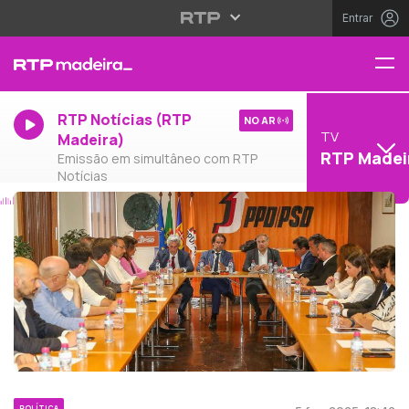
Entrar
RTP Notícias (RTP
NO AR
TV
Madeira)
RTP Madei
Emissão em simultâneo com RTP
Notícias
POLÍTICA