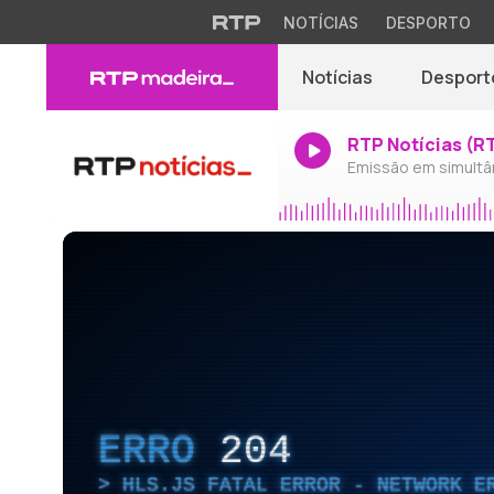
NOTÍCIAS
DESPORTO
Notícias
Desport
RTP Notícias (R
Emissão em simultâ
ERRO
204
HLS.JS FATAL ERROR - NETWORK E