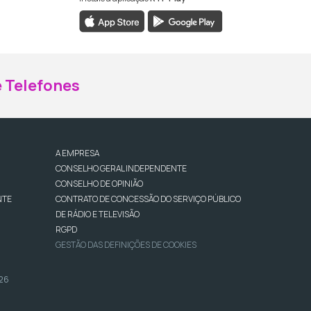
ebook da RTP Madeira
nstagram da RTP Madeira
 Telefones
A EMPRESA
CONSELHO GERAL INDEPENDENTE
CONSELHO DE OPINIÃO
NTE
CONTRATO DE CONCESSÃO DO SERVIÇO PÚBLICO
DE RÁDIO E TELEVISÃO
RGPD
GESTÃO DAS DEFINIÇÕES DE COOKIES
026