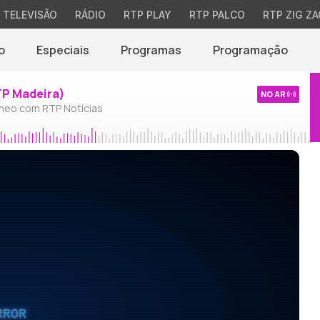
TELEVISÃO
RÁDIO
RTP PLAY
RTP PALCO
RTP ZIG ZA
o
Especiais
Programas
Programação
TP Madeira)
NO AR
neo com RTP Notícias
RROR