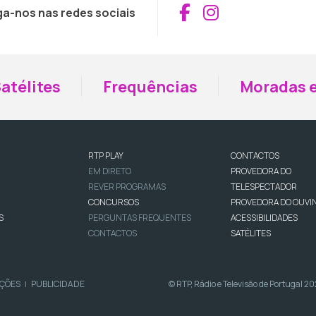
Aceder ao Fac
Aceder ao I
ga-nos nas redes sociais
atélites
Frequências
Moradas e
RTP PLAY
CONTACTOS
EM DIRETO
PROVEDORA DO
REVER PROGRAMAS
TELESPECTADOR
CONCURSOS
PROVEDORA DO OUVI
S
PERGUNTAS FREQUENTES
ACESSIBILIDADES
CONTACTOS
SATÉLITES
IÇÕES
PUBLICIDADE
© RTP, Rádio e Televisão de Portugal 2
|