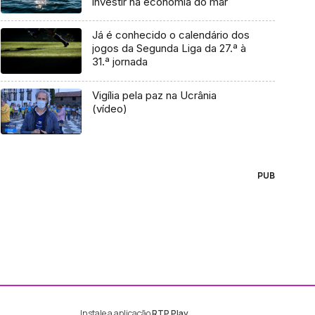
investir na economia do mar
Já é conhecido o calendário dos
jogos da Segunda Liga da 27.ª à
31.ª jornada
Vigília pela paz na Ucrânia
(vídeo)
PUB
Instale a aplicação
RTP Play