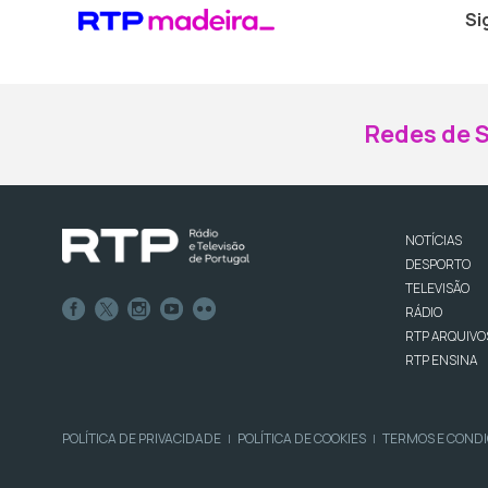
Si
Redes de S
NOTÍCIAS
DESPORTO
TELEVISÃO
RÁDIO
RTP ARQUIVO
RTP ENSINA
POLÍTICA DE PRIVACIDADE
POLÍTICA DE COOKIES
TERMOS E COND
|
|