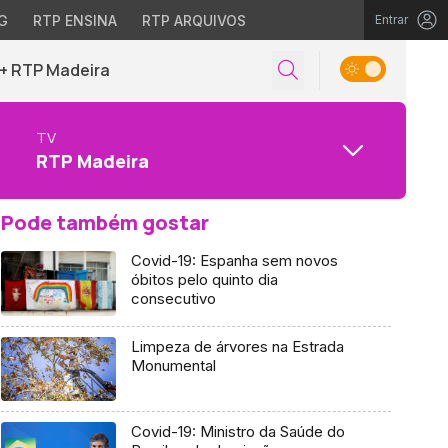
G
RTP ENSINA
RTP ARQUIVOS
Entrar
+ RTP Madeira
TV
RTP Madeira
Pode também gostar
Covid-19: Espanha sem novos
óbitos pelo quinto dia
consecutivo
Limpeza de árvores na Estrada
Monumental
Covid-19: Ministro da Saúde do