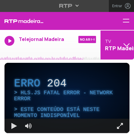
Entrar
Telejornal Madeira
NO AR
TV
RTP Madei
ERRO
204
HLS.JS FATAL ERROR - NETWORK
ERROR
ESTE CONTEÚDO ESTÁ NESTE
MOMENTO INDISPONÍVEL