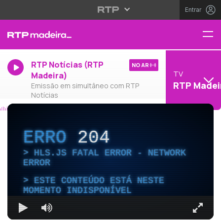
Entrar
RTP Notícias (RTP
NO AR
TV
Madeira)
RTP Madei
Emissão em simultâneo com RTP
Notícias
ERRO
204
HLS.JS FATAL ERROR - NETWORK
ERROR
ESTE CONTEÚDO ESTÁ NESTE
MOMENTO INDISPONÍVEL