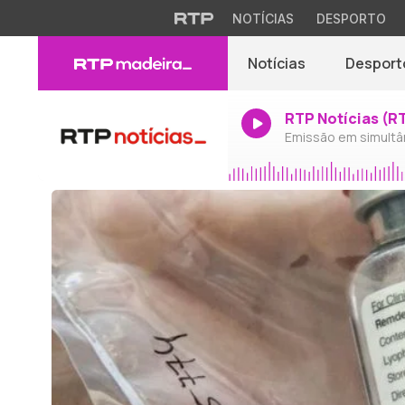
NOTÍCIAS
DESPORTO
Notícias
Desport
RTP Notícias (R
Emissão em simultâ