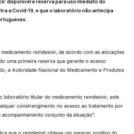
k' disponível e reserva para uso imediato do
ra a Covid-19, e que o laboratório não antecipa
ortugueses.
do medicamento remdesivir, de acordo com as alocações
indo uma primeira reserva que garante o acesso
do, a Autoridade Nacional do Medicamento e Produtos
laboratório titular do medicamento remdesivir, este
qualquer constrangimento no acesso ao tratamento por
de acompanhamento conjunto da situação”.
ica que o remdesivir obteve um parecer positivo do