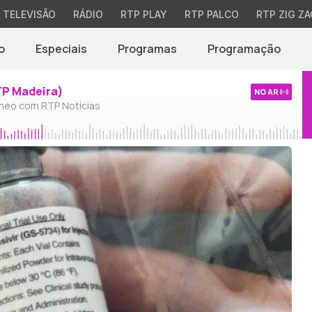
TELEVISÃO
RÁDIO
RTP PLAY
RTP PALCO
RTP ZIG ZA
o
Especiais
Programas
Programação
TP Madeira)
NO AR
neo com RTP Notícias