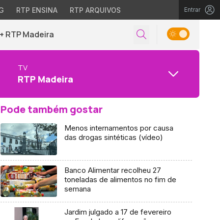
G
RTP ENSINA
RTP ARQUIVOS
Entrar
+ RTP Madeira
TV
RTP Madeira
Pode também gostar
Menos internamentos por causa
das drogas sintéticas (vídeo)
Banco Alimentar recolheu 27
toneladas de alimentos no fim de
semana
Jardim julgado a 17 de fevereiro