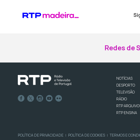
Si
Redes de S
NOTÍCIAS
DESPORTO
TELEVISÃO
RÁDIO
RTP ARQUIVO
RTP ENSINA
POLÍTICA DE PRIVACIDADE
POLÍTICA DE COOKIES
TERMOS E COND
|
|