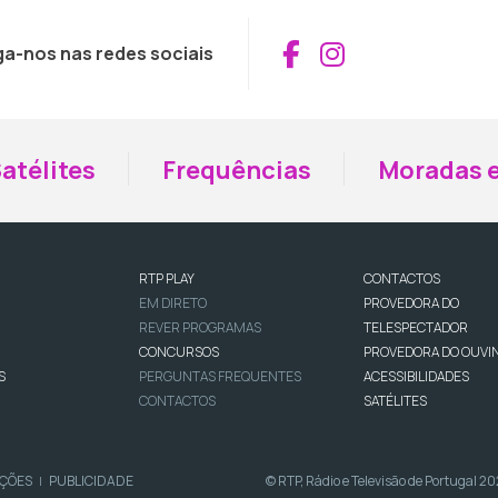
Aceder ao Fac
Aceder ao I
ga-nos nas redes sociais
atélites
Frequências
Moradas e
RTP PLAY
CONTACTOS
EM DIRETO
PROVEDORA DO
REVER PROGRAMAS
TELESPECTADOR
CONCURSOS
PROVEDORA DO OUVI
S
PERGUNTAS FREQUENTES
ACESSIBILIDADES
CONTACTOS
SATÉLITES
IÇÕES
PUBLICIDADE
© RTP, Rádio e Televisão de Portugal 2
|