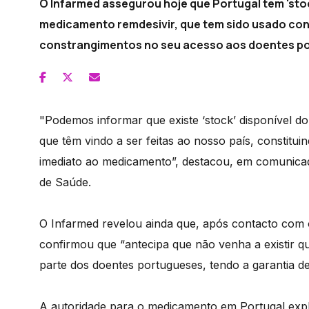
O Infarmed assegurou hoje que Portugal tem 'stoc
medicamento remdesivir, que tem sido usado cont
constrangimentos no seu acesso aos doentes p
"Podemos informar que existe ‘stock’ disponível 
que têm vindo a ser feitas ao nosso país, constitu
imediato ao medicamento”, destacou, em comunica
de Saúde.
O Infarmed revelou ainda que, após contacto com o 
confirmou que “antecipa que não venha a existir 
parte dos doentes portugueses, tendo a garantia 
A autoridade para o medicamento em Portugal expl