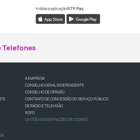
Instale a aplicação
RTP Play
ebook da RTP Madeira
nstagram da RTP Madeira
 Telefones
A EMPRESA
CONSELHO GERAL INDEPENDENTE
CONSELHO DE OPINIÃO
NTE
CONTRATO DE CONCESSÃO DO SERVIÇO PÚBLICO
DE RÁDIO E TELEVISÃO
RGPD
GESTÃO DAS DEFINIÇÕES DE COOKIES
026