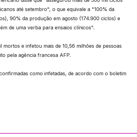
ricano disse que "assegurou mais de 500 mil ciclos
icanos até setembro", o que equivale a "100% da
clos), 90% da produção em agosto (174.900 ciclos) e
ém de uma verba para ensaios clínicos".
l mortos e infetou mais de 10,56 milhões de pessoas
ito pela agência francesa AFP.
confirmadas como infetadas, de acordo com o boletim