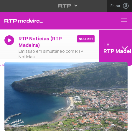
Entrar
RTP Notícias (RTP
NO AR
TV
Madeira)
RTP Madei
Emissão em simultâneo com RTP
Notícias