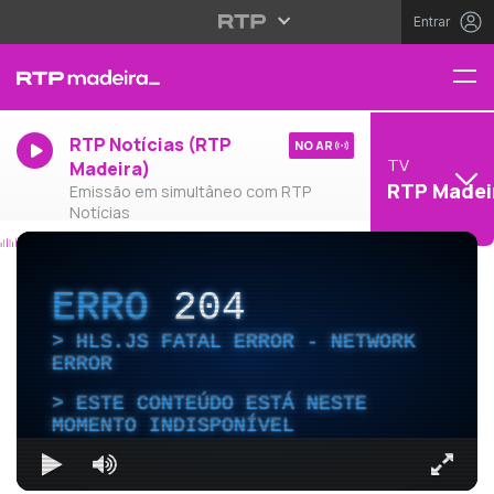
Entrar
RTP Notícias (RTP
NO AR
TV
Madeira)
RTP Madei
Emissão em simultâneo com RTP
Notícias
ERRO
204
HLS.JS FATAL ERROR - NETWORK
ERROR
ESTE CONTEÚDO ESTÁ NESTE
MOMENTO INDISPONÍVEL