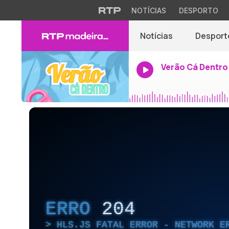
NOTÍCIAS
DESPORTO
Notícias
Desport
Verão Cá Dentro
ERRO
204
HLS.JS FATAL ERROR - NETWORK E