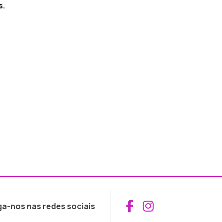
s.
Aceder ao Fac
Aceder ao I
ga-nos nas redes sociais