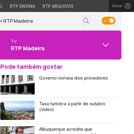
G
RTP ENSINA
RTP ARQUIVOS
Entrar
+ RTP Madeira
TV
RTP Madeira
Pode também gostar
Governo nomeia dois provedores
Taxa turística a partir de outubro
(vídeo)
Albuquerque acredita que