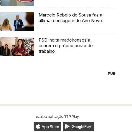
Marcelo Rebelo de Sousa faz a
última mensagem de Ano Novo
PSD incita madeirenses a
criarem o próprio posto de
trabalho
PUB
Instale a aplicação
RTP Play
ebook da RTP Madeira
nstagram da RTP Madeira