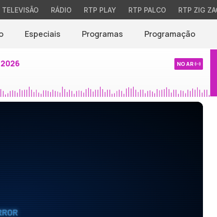
TELEVISÃO
RÁDIO
RTP PLAY
RTP PALCO
RTP ZIG ZA
o
Especiais
Programas
Programação
 2026
NO AR
RROR