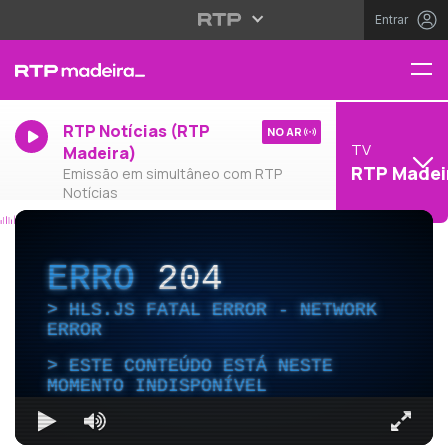
Entrar
RTP Notícias (RTP
NO AR
TV
Madeira)
RTP Madei
Emissão em simultâneo com RTP
Notícias
ERRO
204
HLS.JS FATAL ERROR - NETWORK
ERROR
ESTE CONTEÚDO ESTÁ NESTE
MOMENTO INDISPONÍVEL