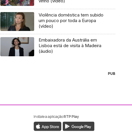
vinho (vídeo)
Violência doméstica tem subido
um pouco por toda a Europa
(vídeo)
Embaixadora da Austrália em
Lisboa está de visita à Madeira
(áudio)
PUB
Instale a aplicação
RTP Play
ebook da RTP Madeira
nstagram da RTP Madeira