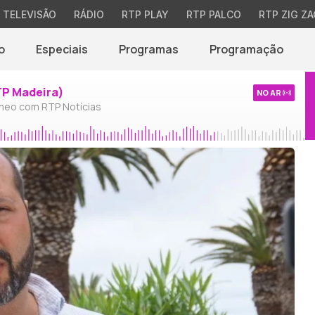
TELEVISÃO
RÁDIO
RTP PLAY
RTP PALCO
RTP ZIG ZA
o
Especiais
Programas
Programação
TP Madeira)
NO AR
neo com RTP Notícias