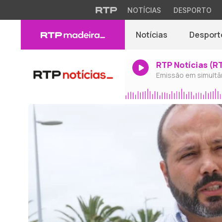
NOTÍCIAS
DESPORTO
Notícias
Desport
RTP Notícias (R
Emissão em simultâ