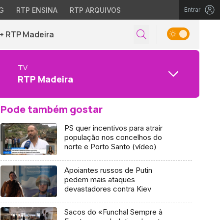
G
RTP ENSINA
RTP ARQUIVOS
Entrar
+ RTP Madeira
TV
RTP Madeira
Pode também gostar
PS quer incentivos para atrair
população nos concelhos do
norte e Porto Santo (vídeo)
Apoiantes russos de Putin
pedem mais ataques
devastadores contra Kiev
Sacos do «Funchal Sempre à