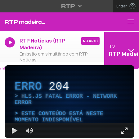
Entrar
RTP Notícias (RTP
NO AR
TV
Madeira)
RTP Madei
Emissão em simultâneo com RTP
Notícias
ERRO
204
HLS.JS FATAL ERROR - NETWORK
ERROR
ESTE CONTEÚDO ESTÁ NESTE
MOMENTO INDISPONÍVEL