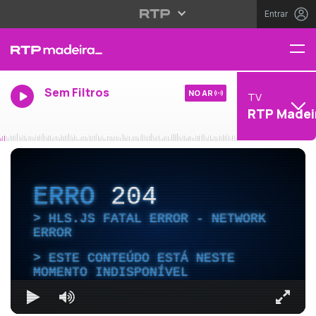
Entrar
Sem Filtros
NO AR
TV
RTP Madei
ERRO
204
HLS.JS FATAL ERROR - NETWORK
ERROR
ESTE CONTEÚDO ESTÁ NESTE
MOMENTO INDISPONÍVEL