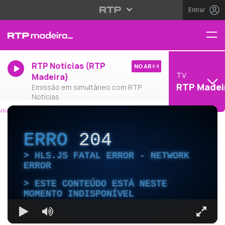
Entrar
RTP Notícias (RTP
NO AR
TV
Madeira)
RTP Madei
Emissão em simultâneo com RTP
Notícias
ERRO
204
HLS.JS FATAL ERROR - NETWORK
ERROR
ESTE CONTEÚDO ESTÁ NESTE
MOMENTO INDISPONÍVEL