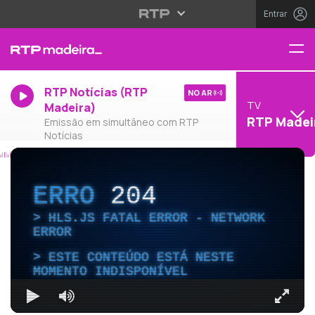
Entrar
RTP Notícias (RTP
NO AR
TV
Madeira)
RTP Madei
Emissão em simultâneo com RTP
Notícias
ERRO
204
HLS.JS FATAL ERROR - NETWORK
ERROR
ESTE CONTEÚDO ESTÁ NESTE
MOMENTO INDISPONÍVEL