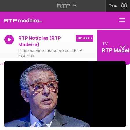
Entrar
RTP Notícias (RTP
NO AR
TV
Madeira)
RTP Madei
Emissão em simultâneo com RTP
Notícias