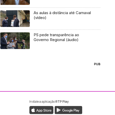
As aulas à distância até Carnaval
(vídeo)
PS pede transparência ao
Governo Regional (áudio)
PUB
Instale a aplicação
RTP Play
ebook da RTP Madeira
nstagram da RTP Madeira