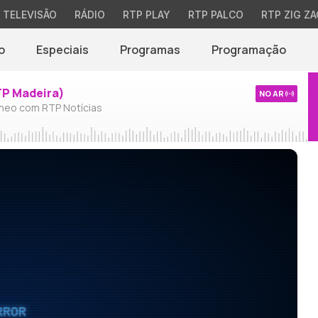
TELEVISÃO
RÁDIO
RTP PLAY
RTP PALCO
RTP ZIG ZA
o
Especiais
Programas
Programação
TP Madeira)
NO AR
neo com RTP Notícias
RROR