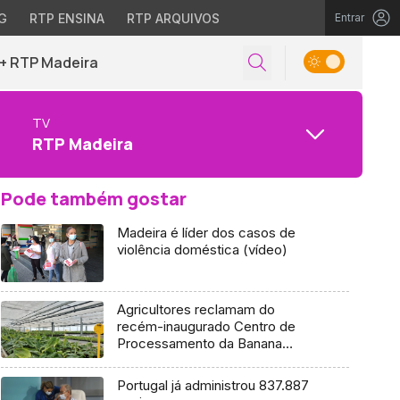
G
RTP ENSINA
RTP ARQUIVOS
Entrar
+ RTP Madeira
TV
RTP Madeira
Pode também gostar
Madeira é líder dos casos de
violência doméstica (vídeo)
Agricultores reclamam do
recém-inaugurado Centro de
Processamento da Banana
(áudio)
Portugal já administrou 837.887