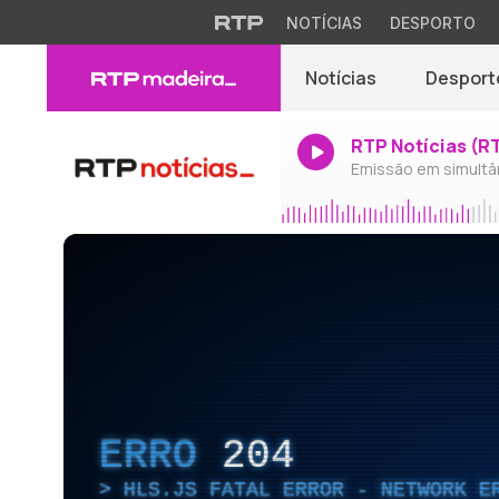
NOTÍCIAS
DESPORTO
Notícias
Desport
RTP Notícias (R
Emissão em simultâ
ERRO
204
HLS.JS FATAL ERROR - NETWORK E