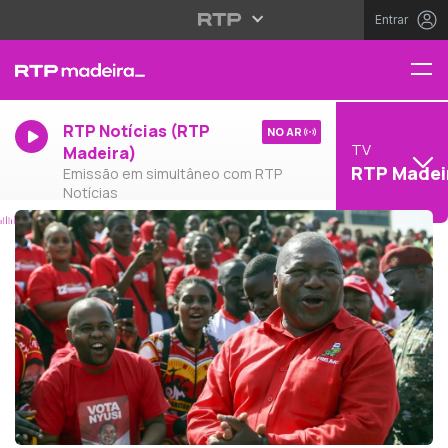
Entrar
RTP Notícias (RTP
NO AR
TV
Madeira)
RTP Madei
Emissão em simultâneo com RTP
Notícias