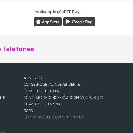
Instale a aplicação
RTP Play
ebook da RTP Madeira
nstagram da RTP Madeira
 Telefones
A EMPRESA
CONSELHO GERAL INDEPENDENTE
CONSELHO DE OPINIÃO
NTE
CONTRATO DE CONCESSÃO DO SERVIÇO PÚBLICO
DE RÁDIO E TELEVISÃO
RGPD
GESTÃO DAS DEFINIÇÕES DE COOKIES
026