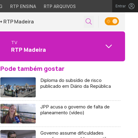
G
RTP ENSINA
RTP ARQUIVOS
Entrar
+ RTP Madeira
TV
RTP Madeira
Pode também gostar
Diploma do subsídio de risco
publicado em Diário da República
JPP acusa o governo de falta de
planeamento (vídeo)
Governo assume dificuldades