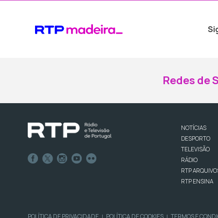
Si
Redes de S
NOTÍCIAS
DESPORTO
TELEVISÃO
RÁDIO
RTP ARQUIVO
RTP ENSINA
POLÍTICA DE PRIVACIDADE
POLÍTICA DE COOKIES
TERMOS E COND
|
|