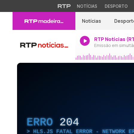
NOTÍCIAS
DESPORTO
Notícias
Desport
RTP Notícias (R
Emissão em simultâ
ERRO
204
HLS.JS FATAL ERROR - NETWORK E