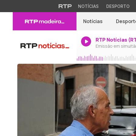
NOTÍCIAS
DESPORTO
Notícias
Desport
RTP Notícias (R
Emissão em simultâ