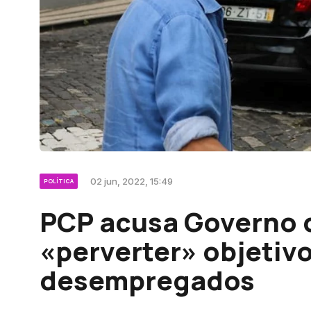
02 jun, 2022, 15:49
POLÍTICA
PCP acusa Governo 
«perverter» objetiv
desempregados