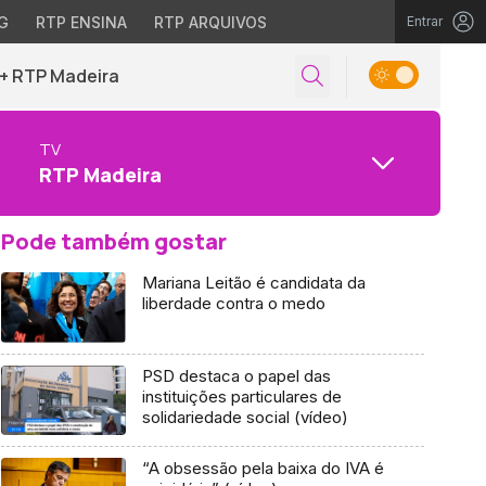
G
RTP ENSINA
RTP ARQUIVOS
Entrar
+ RTP Madeira
TV
RTP Madeira
Pode também gostar
Mariana Leitão é candidata da
liberdade contra o medo
PSD destaca o papel das
instituições particulares de
solidariedade social (vídeo)
“A obsessão pela baixa do IVA é