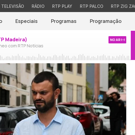
TELEVISÃO
RÁDIO
RTP PLAY
RTP PALCO
RTP ZIG ZA
o
Especiais
Programas
Programação
TP Madeira)
NO AR
neo com RTP Notícias