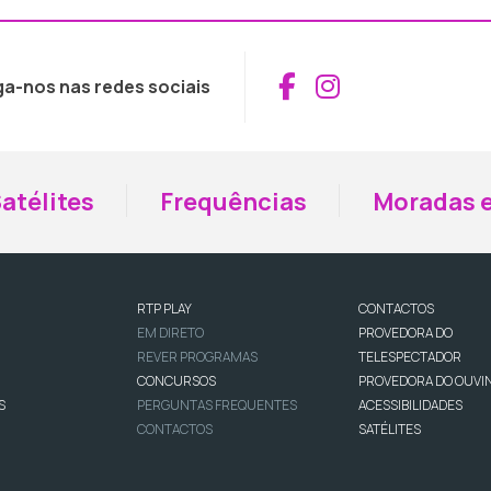
Aceder ao Fac
Aceder ao I
ga-nos nas redes sociais
atélites
Frequências
Moradas e
RTP PLAY
CONTACTOS
EM DIRETO
PROVEDORA DO
REVER PROGRAMAS
TELESPECTADOR
CONCURSOS
PROVEDORA DO OUVI
S
PERGUNTAS FREQUENTES
ACESSIBILIDADES
CONTACTOS
SATÉLITES