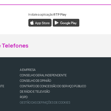
Instale a aplicação
RTP Play
ebook da RTP Madeira
nstagram da RTP Madeira
 Telefones
A EMPRESA
CONSELHO GERAL INDEPENDENTE
CONSELHO DE OPINIÃO
NTE
CONTRATO DE CONCESSÃO DO SERVIÇO PÚBLICO
DE RÁDIO E TELEVISÃO
RGPD
GESTÃO DAS DEFINIÇÕES DE COOKIES