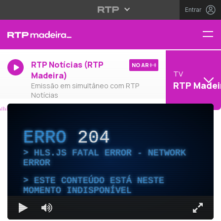
Entrar
RTP Notícias (RTP
NO AR
TV
Madeira)
RTP Madei
Emissão em simultâneo com RTP
Notícias
ERRO
204
HLS.JS FATAL ERROR - NETWORK
ERROR
ESTE CONTEÚDO ESTÁ NESTE
MOMENTO INDISPONÍVEL