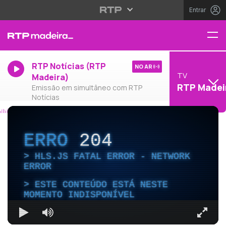
Entrar
RTP Notícias (RTP
NO AR
TV
Madeira)
RTP Madei
Emissão em simultâneo com RTP
Notícias
ERRO
204
HLS.JS FATAL ERROR - NETWORK
ERROR
ESTE CONTEÚDO ESTÁ NESTE
MOMENTO INDISPONÍVEL