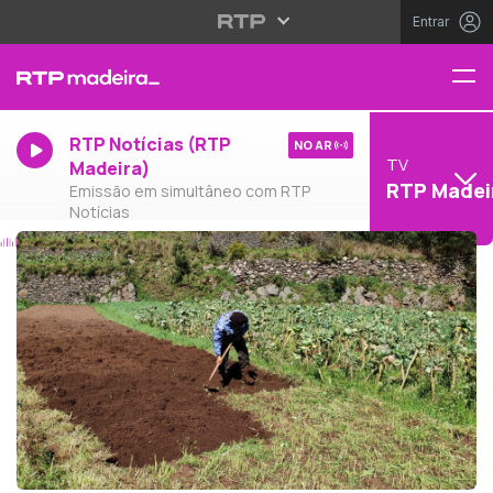
Entrar
RTP Notícias (RTP
NO AR
TV
Madeira)
RTP Madei
Emissão em simultâneo com RTP
Notícias