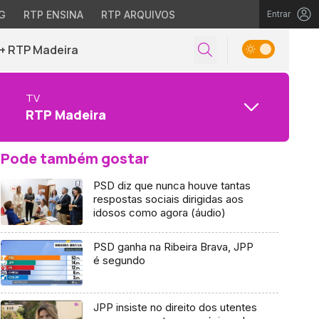
G
RTP ENSINA
RTP ARQUIVOS
Entrar
+ RTP Madeira
TV
RTP Madeira
Pode também gostar
PSD diz que nunca houve tantas
respostas sociais dirigidas aos
idosos como agora (áudio)
PSD ganha na Ribeira Brava, JPP
é segundo
JPP insiste no direito dos utentes