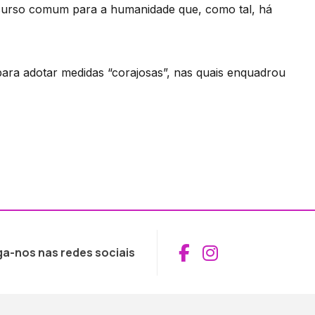
ecurso comum para a humanidade que, como tal, há
a adotar medidas “corajosas”, nas quais enquadrou
Aceder ao Fac
Aceder ao I
ga-nos nas redes sociais