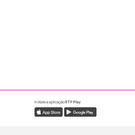
Instale a aplicação
RTP Play
ebook da RTP Madeira
nstagram da RTP Madeira