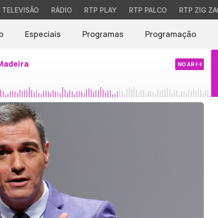
TELEVISÃO
RÁDIO
RTP PLAY
RTP PALCO
RTP ZIG ZA
o
Especiais
Programas
Programação
Madeira
NO AR