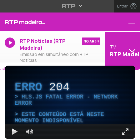
Entrar
RTP Notícias (RTP
NO AR
TV
Madeira)
RTP Madei
Emissão em simultâneo com RTP
Notícias
ERRO
204
HLS.JS FATAL ERROR - NETWORK
ERROR
ESTE CONTEÚDO ESTÁ NESTE
MOMENTO INDISPONÍVEL