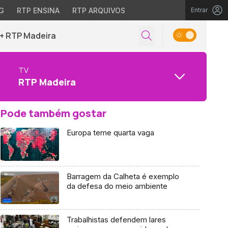
G
RTP ENSINA
RTP ARQUIVOS
Entrar
+ RTP Madeira
TV
RTP Madeira
Pode também gostar
Europa teme quarta vaga
Barragem da Calheta é exemplo
da defesa do meio ambiente
Trabalhistas defendem lares