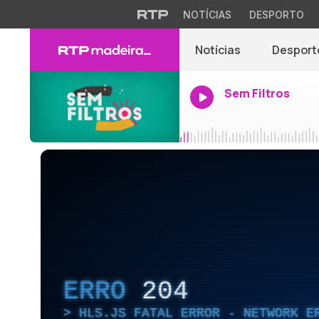
NOTÍCIAS
DESPORTO
Notícias
Desport
Sem Filtros
ERRO
204
HLS.JS FATAL ERROR - NETWORK E