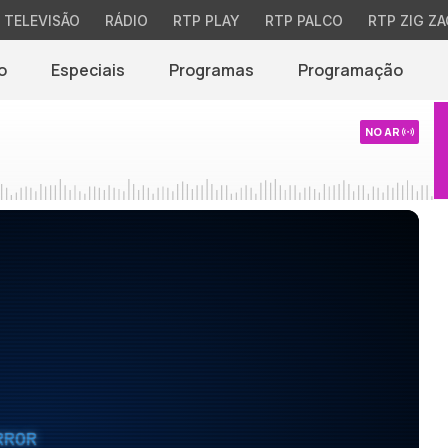
TELEVISÃO
RÁDIO
RTP PLAY
RTP PALCO
RTP ZIG ZA
o
Especiais
Programas
Programação
NO AR
RROR