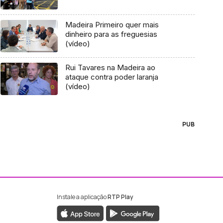
Madeira Primeiro quer mais
dinheiro para as freguesias
(vídeo)
Rui Tavares na Madeira ao
ataque contra poder laranja
(vídeo)
PUB
Instale a aplicação
RTP Play
ebook da RTP Madeira
nstagram da RTP Madeira