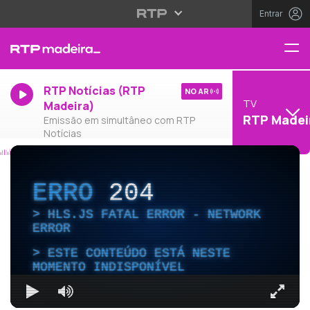
Entrar
RTP Notícias (RTP
NO AR
TV
Madeira)
RTP Madei
Emissão em simultâneo com RTP
Notícias
ERRO
204
HLS.JS FATAL ERROR - NETWORK
ERROR
ESTE CONTEÚDO ESTÁ NESTE
MOMENTO INDISPONÍVEL