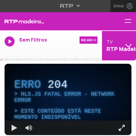
Entrar
Sem Filtros
NO AR
TV
RTP Madei
ERRO
204
HLS.JS FATAL ERROR - NETWORK
ERROR
ESTE CONTEÚDO ESTÁ NESTE
MOMENTO INDISPONÍVEL