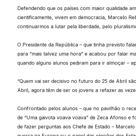
Defendendo que os países com maior qualidade am
cientificamente, vivem em democracia, Marcelo Reb
continuarmos a lutar pela liberdade, pelo pluralis
O Presidente da República – que tinha previsto fal
para “mais talvez uma hora” e acabou por falar ma
quando alguns alunos pediram para ir almoçar – a
“Quem vai ser decisivo no futuro do 25 de Abril sã
Abril, agora têm de ser os jovens a refazer as veze
Confrontado pelos alunos – que no pavilhão o rec
de “Uma gaivota voava voava” de Zeca Afonso e fo
de fazer perguntas aos Chefe de Estado – Marcel
guerra na Europa ou o papel das eleições dos Estad