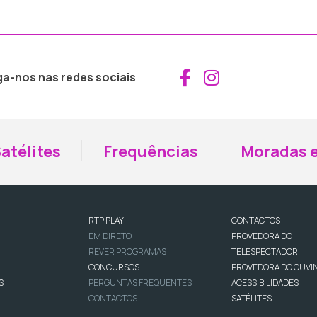
Aceder ao Fac
Aceder ao I
ga-nos nas redes sociais
atélites
Frequências
Moradas e
RTP PLAY
CONTACTOS
EM DIRETO
PROVEDORA DO
REVER PROGRAMAS
TELESPECTADOR
CONCURSOS
PROVEDORA DO OUVI
S
PERGUNTAS FREQUENTES
ACESSIBILIDADES
CONTACTOS
SATÉLITES