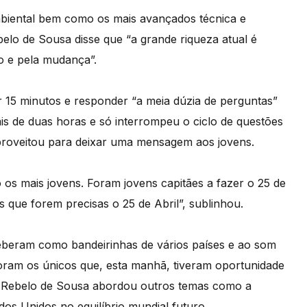
biental bem como os mais avançados técnica e
elo de Sousa disse que “a grande riqueza atual é
mo e pela mudança”.
ar 15 minutos e responder “a meia dúzia de perguntas”
is de duas horas e só interrompeu o ciclo de questões
proveitou para deixar uma mensagem aos jovens.
o os mais jovens. Foram jovens capitães a fazer o 25 de
s que forem precisas o 25 de Abril”, sublinhou.
eberam como bandeirinhas de vários países e ao som
ram os únicos que, esta manhã, tiveram oportunidade
o Rebelo de Sousa abordou outros temas como a
os Unidos no equilíbrio mundial futuro.