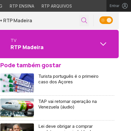
G
RTP ENSINA
RTP ARQUIVOS
Entrar
+ RTP Madeira
TV
RTP Madeira
Pode também gostar
Turista português é o primeiro
caso dos Açores
TAP vai retomar operação na
Venezuela (áudio)
Lei deve obrigar a comprar