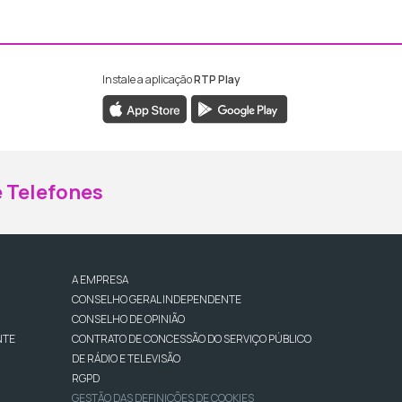
Instale a aplicação
RTP Play
ebook da RTP Madeira
nstagram da RTP Madeira
 Telefones
A EMPRESA
CONSELHO GERAL INDEPENDENTE
CONSELHO DE OPINIÃO
NTE
CONTRATO DE CONCESSÃO DO SERVIÇO PÚBLICO
DE RÁDIO E TELEVISÃO
RGPD
GESTÃO DAS DEFINIÇÕES DE COOKIES