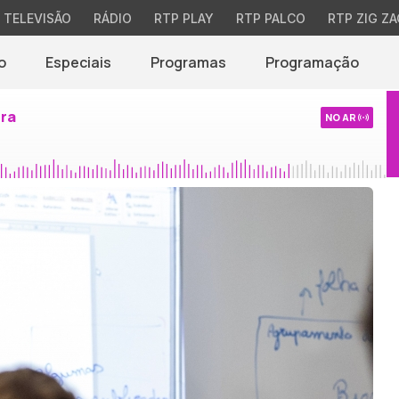
TELEVISÃO
RÁDIO
RTP PLAY
RTP PALCO
RTP ZIG ZA
o
Especiais
Programas
Programação
ira
NO AR