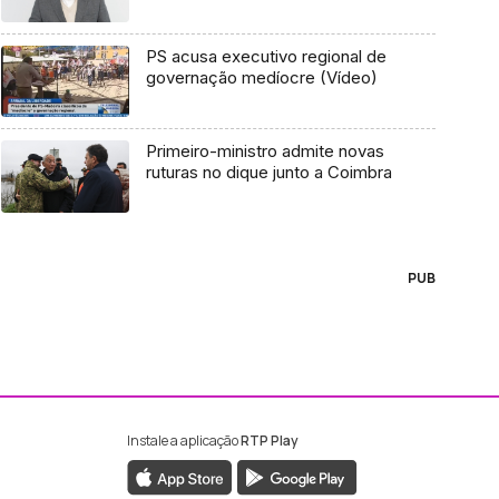
PS acusa executivo regional de
governação medíocre (Vídeo)
Primeiro-ministro admite novas
ruturas no dique junto a Coimbra
PUB
Instale a aplicação
RTP Play
ebook da RTP Madeira
nstagram da RTP Madeira