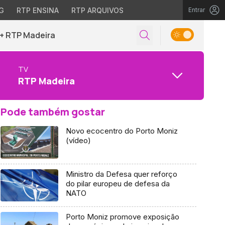
G
RTP ENSINA
RTP ARQUIVOS
Entrar
+ RTP Madeira
TV
RTP Madeira
Pode também gostar
Novo ecocentro do Porto Moniz
(vídeo)
Ministro da Defesa quer reforço
do pilar europeu de defesa da
NATO
Porto Moniz promove exposição