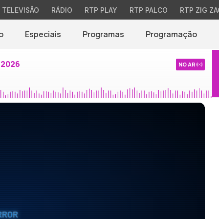
TELEVISÃO
RÁDIO
RTP PLAY
RTP PALCO
RTP ZIG ZA
o
Especiais
Programas
Programação
 2026
NO AR
RROR