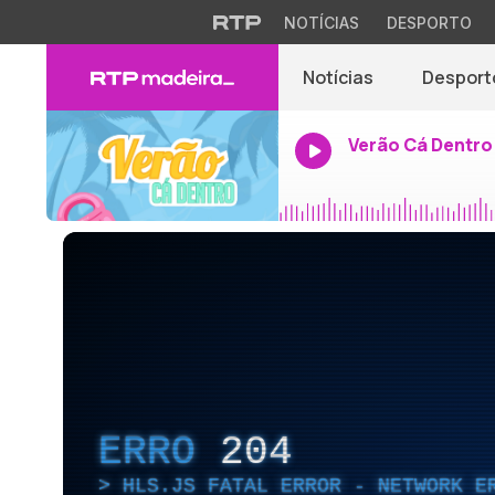
NOTÍCIAS
DESPORTO
Notícias
Desport
Verão Cá Dentro
ERRO
204
HLS.JS FATAL ERROR - NETWORK E