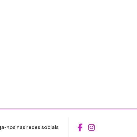
Aceder ao Fac
Aceder ao I
ga-nos nas redes sociais