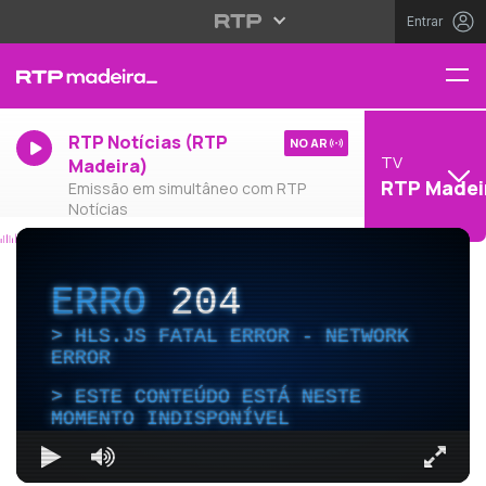
Entrar
RTP Notícias (RTP
NO AR
TV
Madeira)
RTP Madei
Emissão em simultâneo com RTP
Notícias
ERRO
204
HLS.JS FATAL ERROR - NETWORK
ERROR
ESTE CONTEÚDO ESTÁ NESTE
MOMENTO INDISPONÍVEL