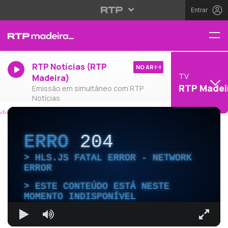
Entrar
RTP Notícias (RTP
NO AR
TV
Madeira)
RTP Madei
Emissão em simultâneo com RTP
Notícias
ERRO
204
HLS.JS FATAL ERROR - NETWORK
ERROR
ESTE CONTEÚDO ESTÁ NESTE
MOMENTO INDISPONÍVEL