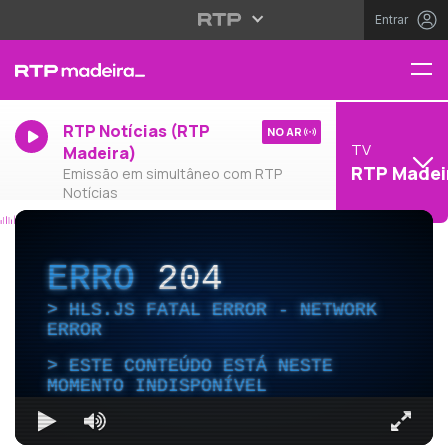
Entrar
RTP Notícias (RTP
NO AR
TV
Madeira)
RTP Madei
Emissão em simultâneo com RTP
Notícias
ERRO
204
HLS.JS FATAL ERROR - NETWORK
ERROR
ESTE CONTEÚDO ESTÁ NESTE
MOMENTO INDISPONÍVEL