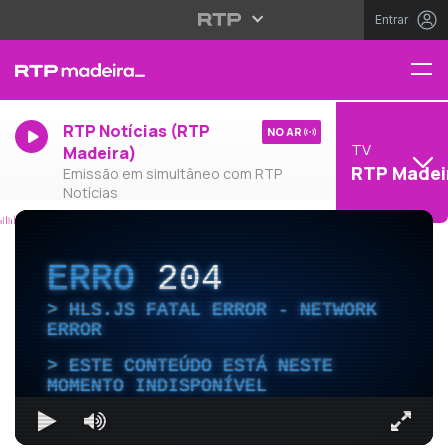
Entrar
RTP Notícias (RTP
NO AR
TV
Madeira)
RTP Madei
Emissão em simultâneo com RTP
Notícias
ERRO
204
HLS.JS FATAL ERROR - NETWORK
ERROR
ESTE CONTEÚDO ESTÁ NESTE
MOMENTO INDISPONÍVEL