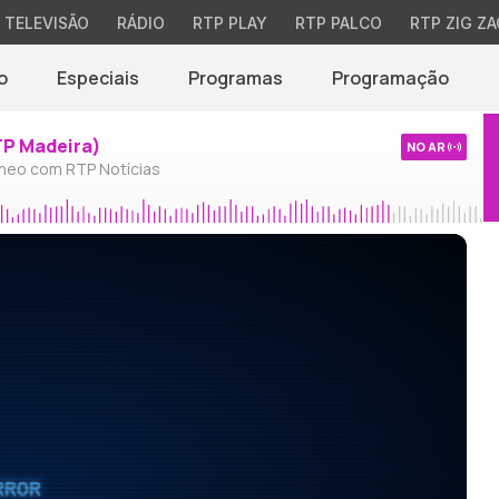
TELEVISÃO
RÁDIO
RTP PLAY
RTP PALCO
RTP ZIG ZA
o
Especiais
Programas
Programação
TP Madeira)
NO AR
neo com RTP Notícias
RROR