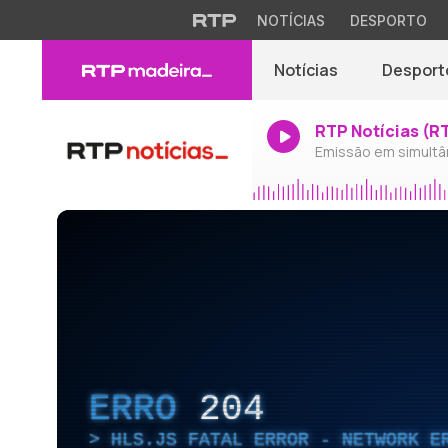
NOTÍCIAS
DESPORTO
Notícias
Desport
RTP Notícias (R
Emissão em simultâ
ERRO
204
HLS.JS FATAL ERROR - NETWORK E