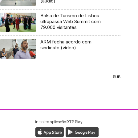
(áudio)
Bolsa de Turismo de Lisboa
ultrapassa Web Summit com
79.000 visitantes
ARM fecha acordo com
sindicato (vídeo)
PUB
Instale a aplicação
RTP Play
ebook da RTP Madeira
nstagram da RTP Madeira