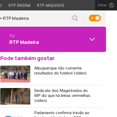
G
RTP ENSINA
RTP ARQUIVOS
Entrar
+ RTP Madeira
TV
RTP Madeira
Pode também gostar
Albuquerque não comenta
resultados do futebol (vídeo)
Sindicato dos Magistrados do
MP diz que há linhas vermelhas
(vídeo)
Parlamento confirma travão ao