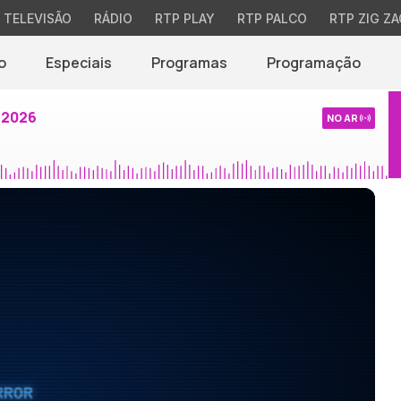
TELEVISÃO
RÁDIO
RTP PLAY
RTP PALCO
RTP ZIG ZA
o
Especiais
Programas
Programação
 2026
NO AR
RROR