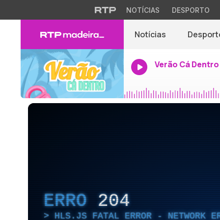
NOTÍCIAS
DESPORTO
Notícias
Desport
Verão Cá Dentro
ERRO
204
HLS.JS FATAL ERROR - NETWORK E