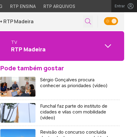
G
RTP ENSINA
RTP ARQUIVOS
Entrar
+ RTP Madeira
TV
RTP Madeira
Pode também gostar
Sérgio Gonçalves procura
conhecer as prioridades (vídeo)
Funchal faz parte do instituto de
cidades e vilas com mobilidade
(vídeo)
Revisão do concurso concluída