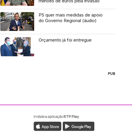
milhões de euros pela invasão
PS quer mais medidas de apoio
do Governo Regional (áudio)
Orçamento já foi entregue
PUB
Instale a aplicação
RTP Play
ebook da RTP Madeira
nstagram da RTP Madeira