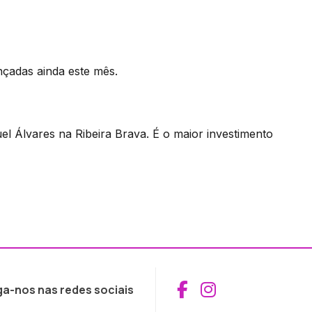
nçadas ainda este mês.
l Álvares na Ribeira Brava. É o maior investimento
Aceder ao Fac
Aceder ao I
ga-nos nas redes sociais