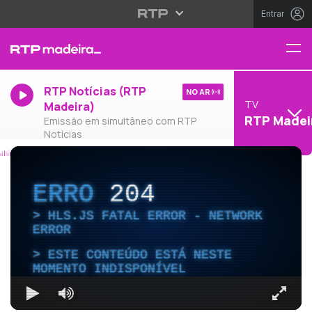
Entrar
RTP Notícias (RTP
NO AR
TV
Madeira)
RTP Madei
Emissão em simultâneo com RTP
Notícias
ERRO
204
HLS.JS FATAL ERROR - NETWORK
ERROR
ESTE CONTEÚDO ESTÁ NESTE
MOMENTO INDISPONÍVEL