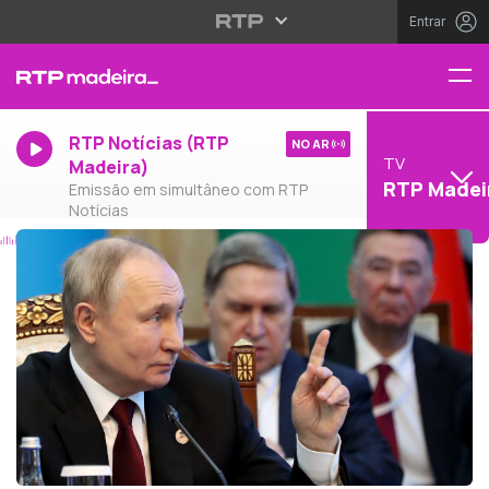
Entrar
RTP Notícias (RTP
NO AR
TV
Madeira)
RTP Madei
Emissão em simultâneo com RTP
Notícias