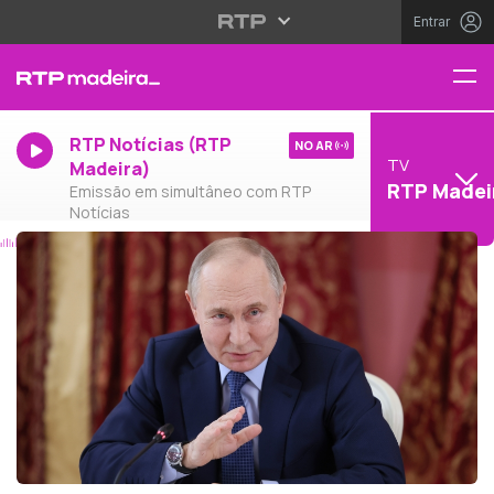
Entrar
RTP Notícias (RTP
NO AR
TV
Madeira)
RTP Madei
Emissão em simultâneo com RTP
Notícias