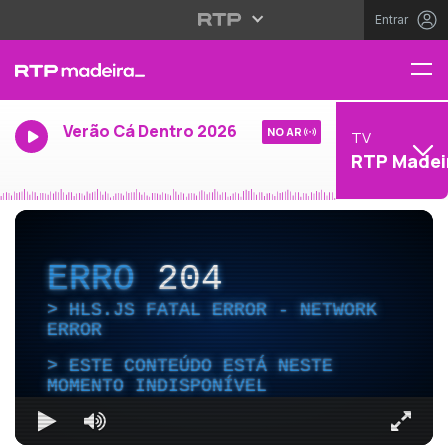
Entrar
Verão Cá Dentro 2026
NO AR
TV
RTP Madei
ERRO
204
HLS.JS FATAL ERROR - NETWORK
ERROR
ESTE CONTEÚDO ESTÁ NESTE
MOMENTO INDISPONÍVEL