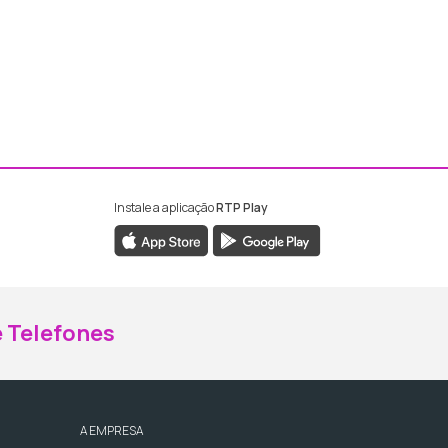
Instale a aplicação
RTP Play
ebook da RTP Madeira
nstagram da RTP Madeira
 Telefones
A EMPRESA