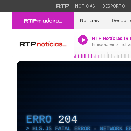
NOTÍCIAS
DESPORTO
Notícias
Desport
RTP Notícias (R
Emissão em simultâ
ERRO
204
HLS.JS FATAL ERROR - NETWORK E