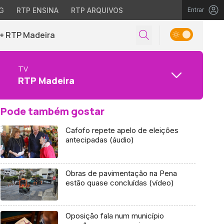
G
RTP ENSINA
RTP ARQUIVOS
Entrar
+ RTP Madeira
TV
RTP Madeira
Pode também gostar
Cafofo repete apelo de eleições
antecipadas (áudio)
Obras de pavimentação na Pena
estão quase concluídas (vídeo)
Oposição fala num município