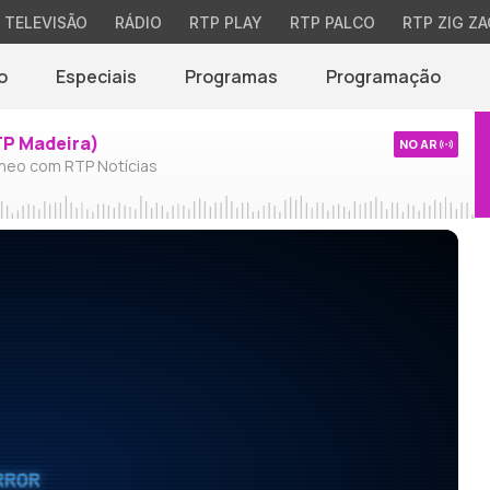
TELEVISÃO
RÁDIO
RTP PLAY
RTP PALCO
RTP ZIG ZA
o
Especiais
Programas
Programação
TP Madeira)
NO AR
neo com RTP Notícias
RROR